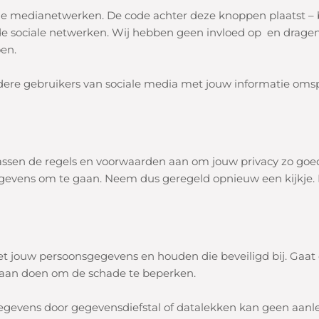
le medianetwerken. De code achter deze knoppen plaatst – b
de sociale netwerken. Wij hebben geen invloed op en drage
en.
ere gebruikers van sociale media met jouw informatie omsp
passen de regels en voorwaarden aan om jouw privacy zo go
evens om te gaan. Neem dus geregeld opnieuw een kijkje. D
jouw persoonsgegevens en houden die beveiligd bij. Gaat er
s aan doen om de schade te beperken.
egevens door gegevensdiefstal of datalekken kan geen aanle