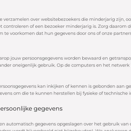
e verzamelen over websitebezoekers die minderjarig zijn, oo
t controleren of een bezoeker minderjarig is. Zorg daarom da
 om te voorkomen dat hun gegevens door ons of onze partner
rop jouw persoonsgegevens worden bewaard en getransporte
 ander oneigenlijk gebruik. Op de computers en het netwer
rsoonsgegevens kan inkijken of kennen is gebonden aan g
ns om die te kunnen herstellen bij fysieke of technische i
ersoonlijke gegevens
den automatisch gegevens opgeslagen over het
gebruik van 
-adres wordt bijvoorbeeld niet bijgehouden).
We analyseren d