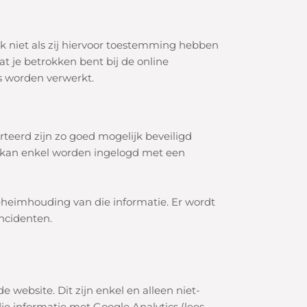
k niet als zij hiervoor toestemming hebben
t je betrokken bent bij de online
s worden verwerkt.
erd zijn zo goed mogelijk beveiligd
k kan enkel worden ingelogd met een
eheimhouding van die informatie.
Er wordt
ncidenten.
de website
. Dit zijn enkel en alleen
niet-
ie informatie met Google Analytics (lees