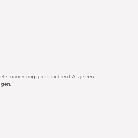
nkele manier nog gecontacteerd.
Als je een
agen
.