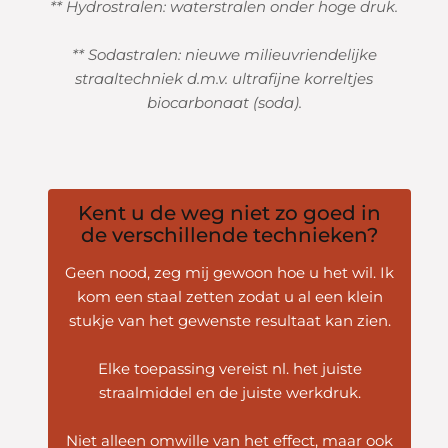
** Hydrostralen: waterstralen onder hoge druk.
** Sodastralen: nieuwe milieuvriendelijke
straaltechniek d.m.v. ultrafijne korreltjes
biocarbonaat (soda).
Kent u de weg niet zo goed in
de verschillende technieken?
Geen nood, zeg mij gewoon hoe u het wil. Ik
kom een staal zetten zodat u al een klein
stukje van het gewenste resultaat kan zien.
Elke toepassing vereist nl. het juiste
straalmiddel en de juiste werkdruk.
Niet alleen omwille van het effect, maar ook